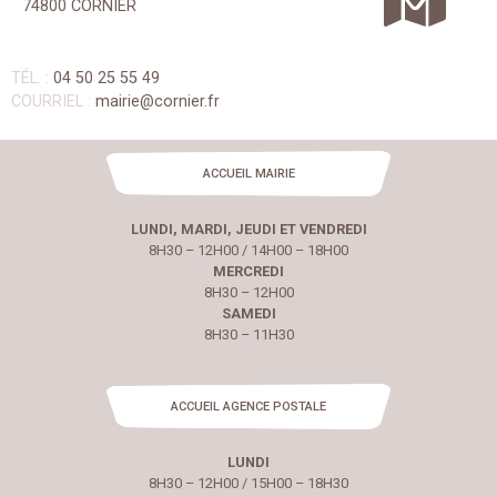
74800 CORNIER
TÉL. :
04 50 25 55 49
COURRIEL :
mairie@cornier.fr
ACCUEIL MAIRIE
LUNDI, MARDI, JEUDI ET VENDREDI
8H30 – 12H00 / 14H00 – 18H00
MERCREDI
8H30 – 12H00
SAMEDI
8H30 – 11H30
ACCUEIL AGENCE POSTALE
LUNDI
8H30 – 12H00 / 15H00 – 18H30