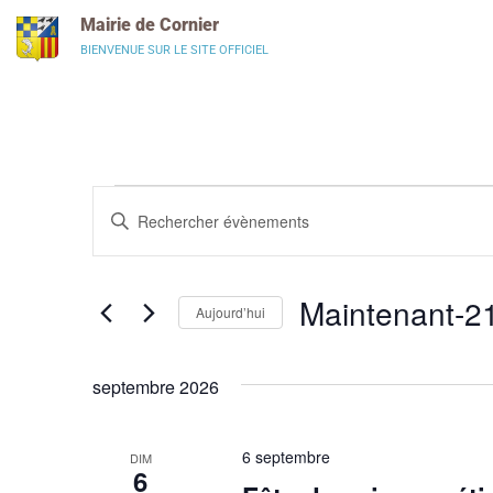
Panneau de gestion des cookies
Mairie de Cornier
BIENVENUE SUR LE SITE OFFICIEL
Recherche
Saisir
mot-
et
clé.
Rechercher
navigation
Évènements
par
de
Maintenant
-
2
mot-
Aujourd’hui
clé.
vues
Sélectionnez
une
Évènements
date.
septembre 2026
6 septembre
DIM
6