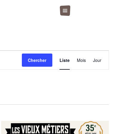
Navigation
Chercher
Liste
Mois
Jour
de
vues
Évènement