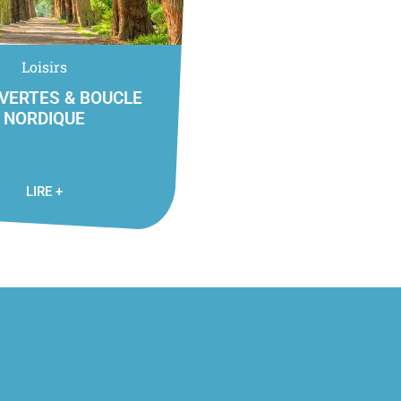
Loisirs
 VERTES & BOUCLE
NORDIQUE
grande satisfaction que nous vous
ochaine des travaux de la voie verte et
LIRE +