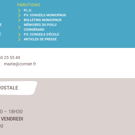
PARUTIONS
P.L.U.
P.V. CONSEILS MUNICIPAUX
BULLETINS MUNICIPAUX
E
MÉMOIRES DU POILU
CORNIÉRAND
É
P.V. CONSEILS D'ÉCOLE
ARTICLES DE PRESSE
50 25 55 49
 :
mairie@cornier.fr
POSTALE
00 – 18H30
 VENDREDI
00