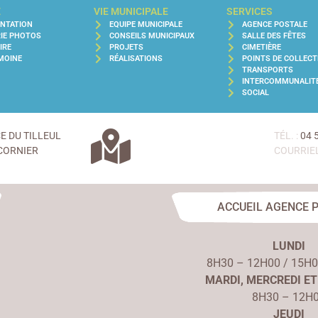
E
VIE MUNICIPALE
SERVICES
ENTATION
EQUIPE MUNICIPALE
AGENCE POSTALE
IE PHOTOS
CONSEILS MUNICIPAUX
SALLE DES FÊTES
IRE
PROJETS
CIMETIÈRE
MOINE
RÉALISATIONS
POINTS DE COLLECT
TRANSPORTS
INTERCOMMUNALIT
SOCIAL
CE DU TILLEUL
TÉL. :
04 
CORNIER
COURRIEL
ACCUEIL AGENCE 
LUNDI
8H30 – 12H00 / 15H
MARDI, MERCREDI ET
8H30 – 12H
JEUDI