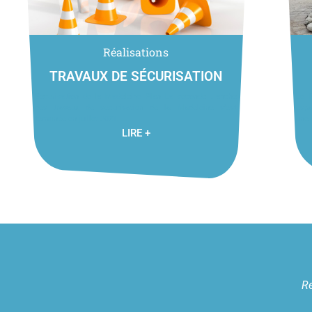
Réalisations
TRAVAUX DE SÉCURISATION
Sécurisation de la Madeleine Plan La seconde tranche
Le P
des travaux de sécurisation de la Madeleine s’est
espa
terminée en juillet 2021. ...
une .
LIRE +
Re