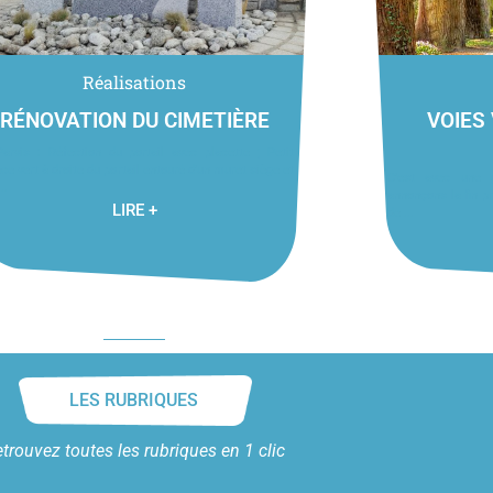
Réalisations
RÉNOVATION DU CIMETIÈRE
VOIES
arvis : Réfection du portail avec placette ; Petit
ce vert à droite du portail entouré d’un muret siège et
C’est avec une 
..
annonçons la fin pr
LIRE +
de ...
LES RUBRIQUES
trouvez toutes les rubriques en 1 clic