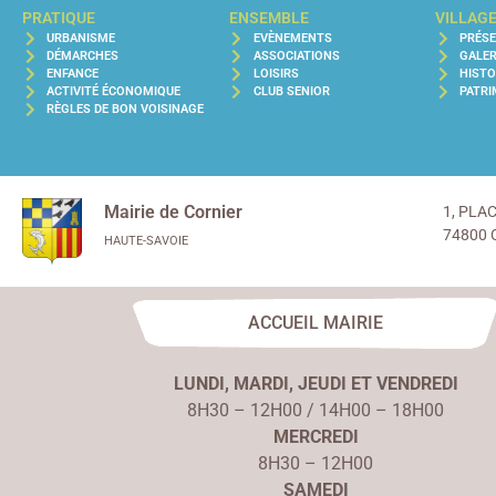
PRATIQUE
ENSEMBLE
VILLAG
URBANISME
EVÈNEMENTS
PRÉS
DÉMARCHES
ASSOCIATIONS
GALER
ENFANCE
LOISIRS
HISTO
ACTIVITÉ ÉCONOMIQUE
CLUB SENIOR
PATRI
RÈGLES DE BON VOISINAGE
Mairie de Cornier
1, PLA
74800 
HAUTE-SAVOIE
ACCUEIL MAIRIE
LUNDI, MARDI, JEUDI ET VENDREDI
8H30 – 12H00 / 14H00 – 18H00
MERCREDI
8H30 – 12H00
SAMEDI