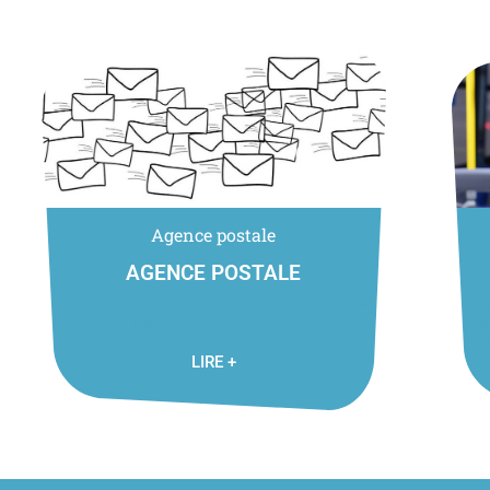
Agence postale
AGENCE POSTALE
Horaires de l’agence postale Matin Après-midi Lundi
Tran
8h30 à 12h00 15h00 à 18h30 Mardi 8h30 à 12h00 Fermée
dem
Mercredi ...
Comm
LIRE +