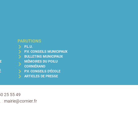
PARUTIONS
P.L.U.
P.V. CONSEILS MUNICIPAUX
BULLETINS MUNICIPAUX
E
MÉMOIRES DU POILU
CORNIÉRAND
É
P.V. CONSEILS D'ÉCOLE
ARTICLES DE PRESSE
50 25 55 49
 :
mairie@cornier.fr
POSTALE