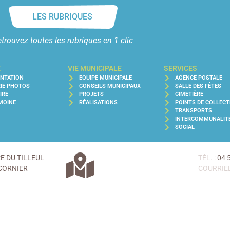
LES RUBRIQUES
trouvez toutes les rubriques en 1 clic
E
VIE MUNICIPALE
SERVICES
ENTATION
EQUIPE MUNICIPALE
AGENCE POSTALE
IE PHOTOS
CONSEILS MUNICIPAUX
SALLE DES FÊTES
IRE
PROJETS
CIMETIÈRE
MOINE
RÉALISATIONS
POINTS DE COLLECT
TRANSPORTS
INTERCOMMUNALIT
SOCIAL
CE DU TILLEUL
TÉL. :
04 
CORNIER
COURRIEL
ACCUEIL AGENCE 