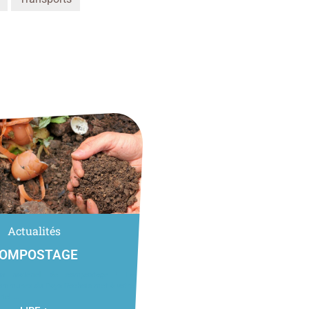
Actualités
OMPOSTAGE
’un matériel de compostage ! La
mmunes du Pays Rochois met à votre
iel ...