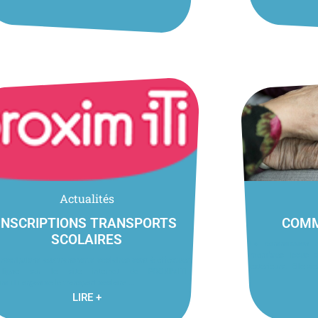
Actualités
INSCRIPTIONS TRANSPORTS
COMM
SCOLAIRES
La commission 
membres issus d
inscriptions aux transports scolaires sont à effectuer
extérieurs. Elle vien
ligne sur le site internet de PROXIMITI
im iTi organise le transport scolaire ...
LIRE +