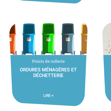
Points de collecte
ORDURES MÉNAGÈRES ET
DÉCHETTERIE
Sall
150,
La CCPR modifie dès le 1er juillet 2017, la collecte des
ordures ménagères sur une partie du territoire, dont
Cornier. ...
LIRE +