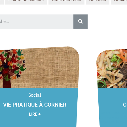
Social
VIE PRATIQUE À CORNIER
C
Equipez vous d
LIRE +
Communauté de Co
disposition le matér