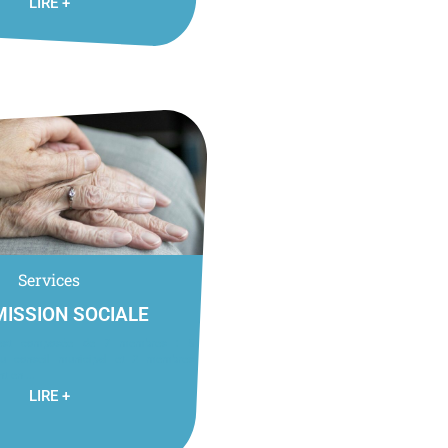
LIRE +
Services
ISSION SOCIALE
est composée de 7 membres : 5
u conseil municipal et 2 membres
t en ...
LIRE +