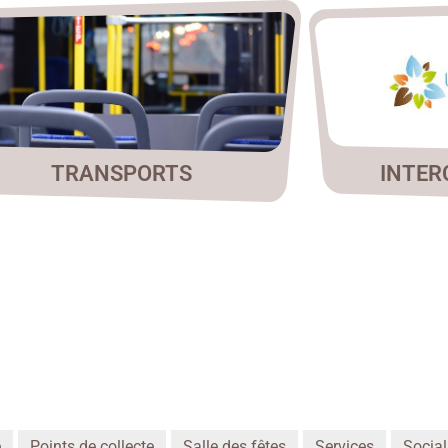
TRANSPORTS
INTER
é
Points de collecte
Salle des fêtes
Services
Social