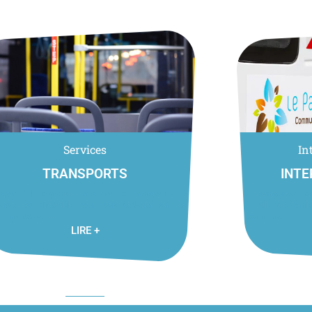
Services
In
TRANSPORTS
INT
sport à la demande Un service de transport à la
La Communauté d
ande est disponible pour vous déplacer sur les
La ville de Corn
unautés de ...
Communes ...
LIRE +