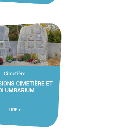
Cimetière
IONS CIMETIÈRE ET
OLUMBARIUM
un proche vous pouvez vous adresser à
ie de Cornier. Le cimetière municipal ...
LIRE +