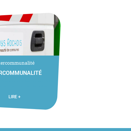
tercommunalité
ERCOMMUNALITÉ
e Communes du Pays Rochois (CCPR)
ier fait partie de la Communauté de
LIRE +