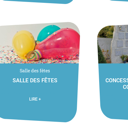
Salle des fêtes
SALLE DES FÊTES
CONCESS
C
e des Fêtes La salle des fêtes de Cornier est située
 route de Chevrier et est disponible à la ...
En cas de décès d’
LIRE +
l’accueil de la mair