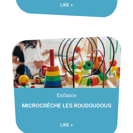
LIRE +
Enfance
MICROCRÈCHE LES ROUDOUDOUS
La Micro-crèche « Les Roudoudous » a ouvert ses portes aux tous
petits en Septembre 2022 ! Située au chef-Lieu de Cornier, ...
LIRE +