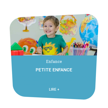
Enfance
PETITE ENFANCE
Assistantes maternelles DECARPENTRIE Virginie 85 chemin de
l’essert, 74800 CORNIER 07.78.63.26.69 DIAS Stéphanie 23, chemin
de Crêt Torban 74800 CORNIER ...
LIRE +