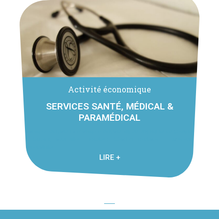
Activité économique
SERVICES SANTÉ, MÉDICAL &
PARAMÉDICAL
Maison médicale La maison médicale située 204 Route de Chevrier
à Cornier, accueille : Docteur Charles Bertrand – Médecin
Généraliste ...
LIRE +