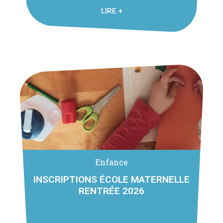
avant tout voyage ou fin de validité. Les demandes de cartes ...
LIRE +
Enfance
INSCRIPTIONS ÉCOLE MATERNELLE
RENTRÉE 2026
Ouverture des inscriptions scolaires pour la rentrée 2025/2026 :
L’inscription à l’école maternelle intercommunale de Cornier se fait
auprès du ...