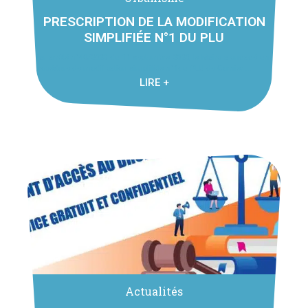
PRESCRIPTION DE LA MODIFICATION
SIMPLIFIÉE N°1 DU PLU
Par arrêté n°40/2023 du 11 septembre 2023, le Maire a engagé une
procédure de modification simplifiée n°1du PLU de Cornier ...
LIRE +
Actualités