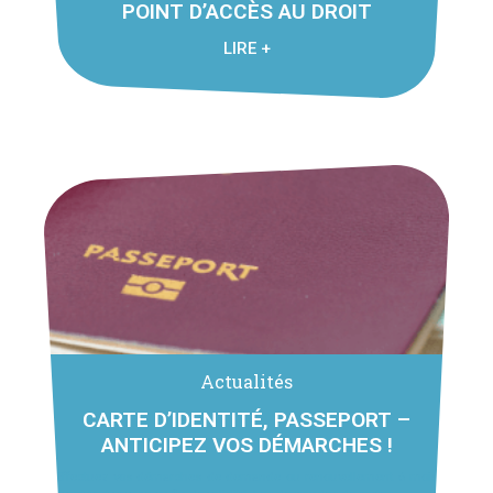
POINT D’ACCÈS AU DROIT
LIRE +
Actualités
CARTE D’IDENTITÉ, PASSEPORT –
ANTICIPEZ VOS DÉMARCHES !
Effectuez vos démarches de demande ou renouvellement 6 mois