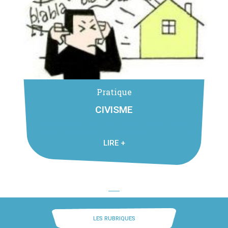
Pratique
CIVISME
Bruit Les travaux, notamment de bricolage ou de jardinage, réalisés
par des particuliers à l’aide d’outils ou d’appareils susceptibles de ...
LIRE +
LES RUBRIQUES