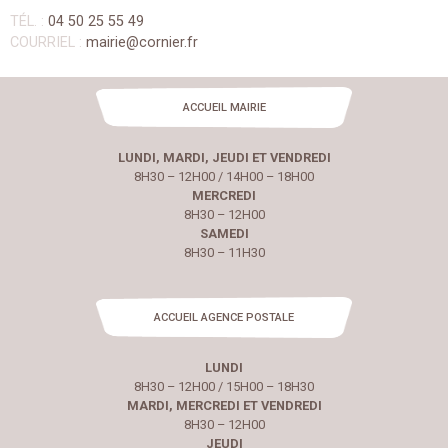
TÉL. :
04 50 25 55 49
COURRIEL :
mairie@cornier.fr
ACCUEIL MAIRIE
LUNDI, MARDI, JEUDI ET VENDREDI
8H30 – 12H00 / 14H00 – 18H00
MERCREDI
8H30 – 12H00
SAMEDI
8H30 – 11H30
ACCUEIL AGENCE POSTALE
LUNDI
8H30 – 12H00 / 15H00 – 18H30
MARDI, MERCREDI ET VENDREDI
8H30 – 12H00
JEUDI