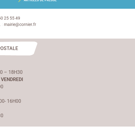
ARTICLES DE PRESSE
50 25 55 49
 :
mairie@cornier.fr
POSTALE
00 – 18H30
 VENDREDI
00
00- 16H00
30