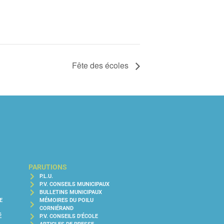
Fête des écoles
PARUTIONS
P.L.U.
P.V. CONSEILS MUNICIPAUX
BULLETINS MUNICIPAUX
E
MÉMOIRES DU POILU
CORNIÉRAND
É
P.V. CONSEILS D'ÉCOLE