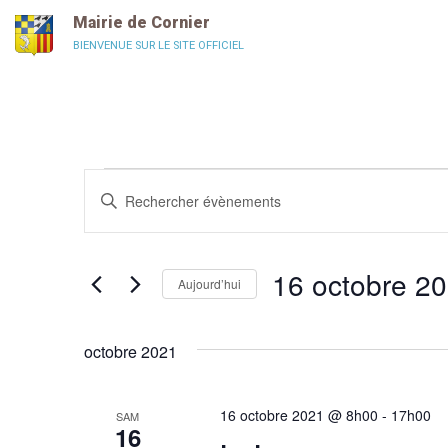
Panneau de gestion des cookies
Mairie de Cornier
BIENVENUE SUR LE SITE OFFICIEL
Recherche
Saisir
mot-
et
clé.
Rechercher
navigation
Évènements
par
de
16 octobre 2
mot-
Aujourd’hui
clé.
vues
Sélectionnez
une
Évènements
date.
octobre 2021
16 octobre 2021 @ 8h00
-
17h00
SAM
16