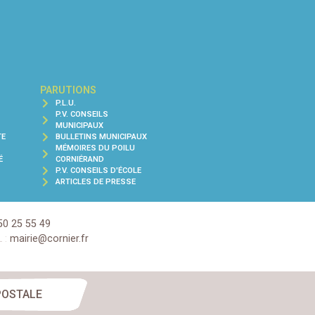
PARUTIONS
P.L.U.
P.V. CONSEILS
MUNICIPAUX
TE
BULLETINS MUNICIPAUX
MÉMOIRES DU POILU
É
CORNIÉRAND
P.V. CONSEILS D'ÉCOLE
ARTICLES DE PRESSE
50 25 55 49
 :
mairie@cornier.fr
POSTALE