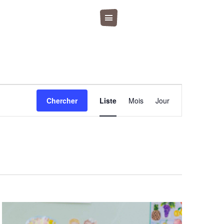
Navigation
Chercher
Liste
Mois
Jour
de
vues
Évènement