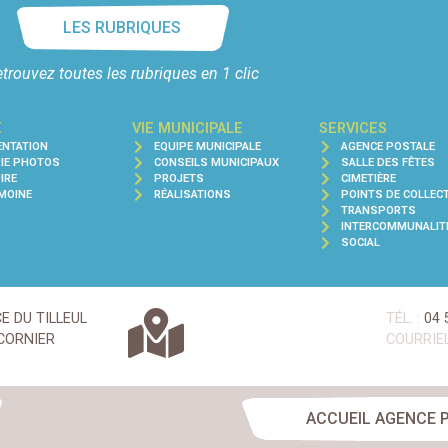
LES RUBRIQUES
trouvez toutes les rubriques en 1 clic
E
VIE MUNICIPALE
SERVICES
ENTATION
EQUIPE MUNICIPALE
AGENCE POSTALE
RIE PHOTOS
CONSEILS MUNICIPAUX
SALLE DES FÊTES
IRE
PROJETS
CIMETIÈRE
MOINE
RÉALISATIONS
POINTS DE COLLEC
TRANSPORTS
INTERCOMMUNALIT
SOCIAL
CE DU TILLEUL
TÉL. :
04 
CORNIER
COURRIEL
ACCUEIL AGENCE 