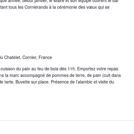
que année, début janvier, le Maire et son équipe ouvrent le bal
itant tous les Corniérands à la cérémonie des vœux qui se
u Chatelet, Cornier, France
a cuisson du pain au feu de bois dès 11h. Emportez votre repas
ans la marc accompagné de pommes de terre, de pain (cuit dans
e tarte. Buvette sur place. Présence de l’alambic et visite du