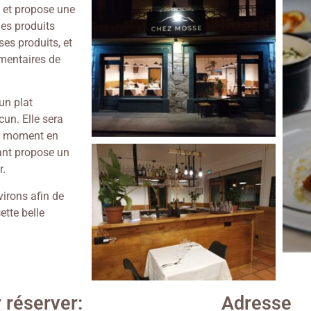
on et propose une
des produits
ses produits, et
mmentaires de
un plat
cun. Elle sera
du moment en
ant propose un
r.
virons afin de
ette belle
 réserver:
Adresse