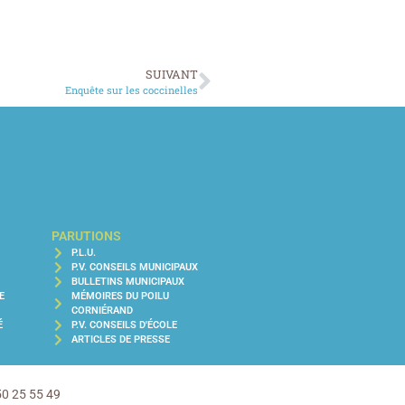
SUIVANT
Enquête sur les coccinelles
PARUTIONS
P.L.U.
P.V. CONSEILS MUNICIPAUX
BULLETINS MUNICIPAUX
E
MÉMOIRES DU POILU
CORNIÉRAND
É
P.V. CONSEILS D'ÉCOLE
ARTICLES DE PRESSE
50 25 55 49