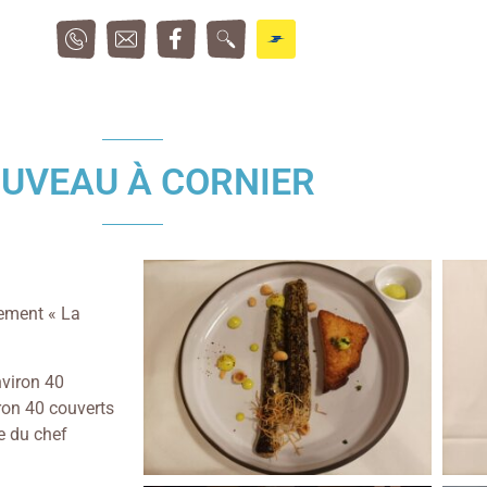
UVEAU À CORNIER
nement « La
nviron 40
iron 40 couverts
e du chef